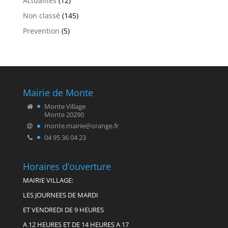
Actualités
(12)
Non classé
(145)
Prevention
(5)
Mairie de Monte
Monte Village
Monte 20290
monte.mairie@orange.fr
04 95 36 04 23
Horaires d’ouverture
MAIRIE VILLAGE:
LES JOURNEES DE MARDI
ET VENDREDI DE 9 HEURES
A 12 HEURES ET DE 14 HEURES A 17