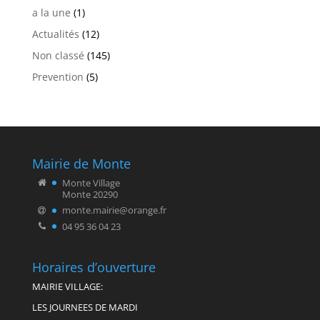
a la une
(1)
Actualités
(12)
Non classé
(145)
Prevention
(5)
Mairie de Monte
Monte Village
Monte 20290
monte.mairie@orange.fr
04 95 36 04 23
Horaires d’ouverture
MAIRIE VILLAGE:
LES JOURNEES DE MARDI