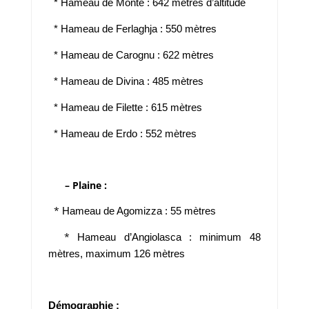
*
Hameau de Monte :
642 mètres
d’altitude
*
Hameau de Ferlaghja :
550 mètres
*
Hameau de Carognu :
622 mètres
*
Hameau de Divina :
485 mètres
*
Hameau de Filette :
615 mètres
*
Hameau de Erdo :
552 mètres
– Plaine :
*
Hameau de Agomizza :
55 mètres
*
Hameau d’Angiolasca : minimum
48
mètres
, maximum
126 mètres
Démographie :