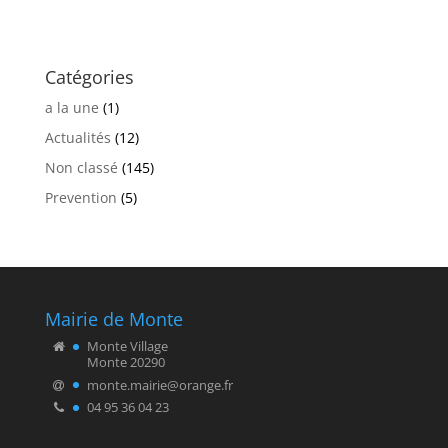
Catégories
a la une
(1)
Actualités
(12)
Non classé
(145)
Prevention
(5)
Mairie de Monte
Monte Village
Monte 20290
monte.mairie@orange.fr
04 95 36 04 23