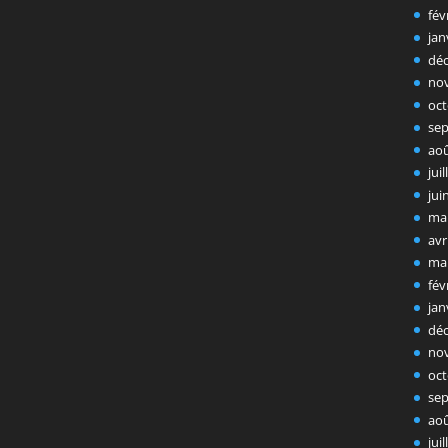
fév
jan
dé
no
oct
se
ao
jui
jui
ma
avr
ma
fév
jan
dé
no
oct
se
ao
jui