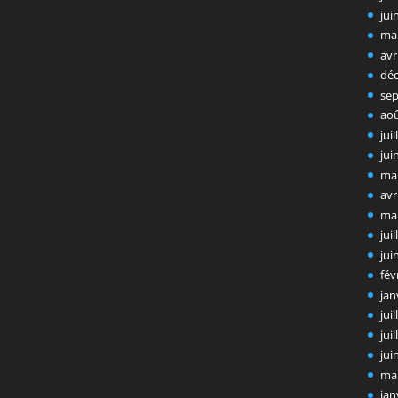
jui
ma
avr
dé
se
ao
jui
jui
ma
avr
ma
jui
jui
fév
jan
jui
jui
jui
ma
jan